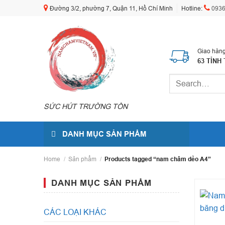
Skip
Đường 3/2, phường 7, Quận 11, Hồ Chí Minh
Hotline:
0936
to
content
Giao hàng
63 TỈNH
Search
for:
SỨC HÚT TRƯỜNG TỒN
DANH MỤC SẢN PHẨM
Home
/
Sản phẩm
/
Products tagged “nam châm dẻo A4”
DANH MỤC SẢN PHẨM
CÁC LOẠI KHÁC