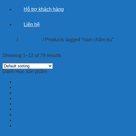
Hỗ trợ khách hàng
Liên hệ
Home
/
Sản phẩm
/
Products tagged “nam châm trụ”
Filter
Showing 1–12 of 79 results
Danh mục sản phẩm
CÁC LOẠI KHÁC
NAM CHÂM DẺO
NAM CHÂM ĐIỆN
NAM CHÂM FERRITE
NAM CHÂM HÌNH KHỐI
NAM CHÂM MỘT MẶT
NAM CHÂM THANH
NAM CHÂM ỨNG DỤNG
NAM CHÂM VIÊN TRÒN