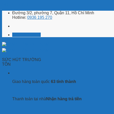
Skip to content
Đường 3/2, phường 7, Quận 11, Hồ Chí Minh
Hotline:
0936 195 270
Login / Register
SỨC HÚT TRƯỜNG
TỒN
Giao hàng toàn quốc
63 tỉnh thành
Thanh toán tại nhà
Nhận hàng trả tiền