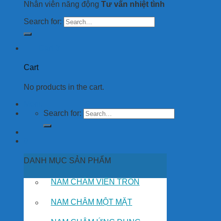
Nhân viên năng động
Tư vấn nhiệt tình
Search for:
Cart
0
Cart
No products in the cart.
Menu
Search for:
0
DANH MỤC SẢN PHẨM
NAM CHÂM VIÊN TRÒN
NAM CHÂM MỘT MẶT