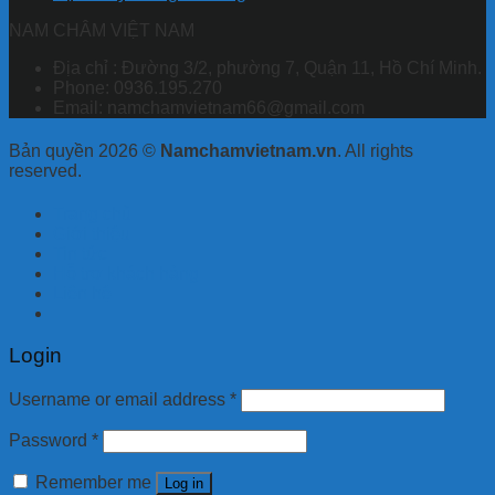
NAM CHÂM VIỆT NAM
Địa chỉ : Đường 3/2, phường 7, Quận 11, Hồ Chí Minh.
Phone: 0936.195.270
Email: namchamvietnam66@gmail.com
Bản quyền 2026 ©
Namchamvietnam.vn
. All rights
reserved.
Trang chủ
Giới thiệu
Tin tức
Hỗ trợ khách hàng
Liên hệ
Login
Username or email address
*
Password
*
Remember me
Log in