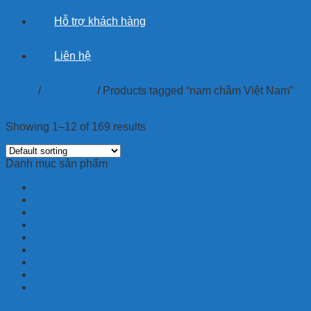
Hỗ trợ khách hàng
Liên hệ
Home
/
Sản phẩm
/
Products tagged “nam châm Việt Nam”
Filter
Showing 1–12 of 169 results
Danh mục sản phẩm
CÁC LOẠI KHÁC
NAM CHÂM DẺO
NAM CHÂM ĐIỆN
NAM CHÂM FERRITE
NAM CHÂM HÌNH KHỐI
NAM CHÂM MỘT MẶT
NAM CHÂM THANH
NAM CHÂM ỨNG DỤNG
NAM CHÂM VIÊN TRÒN