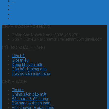
…
13
14
15
CHĂM SÓC KHÁCH HÀNG
Chăm Sóc Khách Hàng: 0936.195.270
Góp Ý , Khiếu Nại : namchamvietnam66@gmail.com
HỖ TRỢ KHÁCH HÀNG
Liên hệ
Giới thiệu
Đang khuyến mãi
Câu hỏi thường gặp
Hướng dẫn mua hàng
CHÍNH SÁCH
Tin tức
Chính sách bảo mật
Bảo hành & đổi hàng
Đặt hàng & thanh toán
Vận chuyển & giao hàng