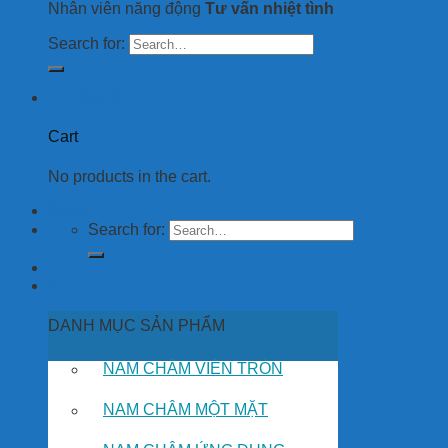
Nhân viên năng động
Tư vấn nhiệt tình
Search for:
Cart
0
Cart
No products in the cart.
Menu
Search for:
0
DANH MỤC SẢN PHẨM
NAM CHÂM VIÊN TRÒN
NAM CHÂM MỘT MẶT