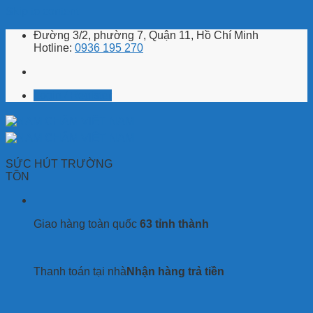
Skip to content
Đường 3/2, phường 7, Quận 11, Hồ Chí Minh
Hotline:
0936 195 270
Login / Register
SỨC HÚT TRƯỜNG
TỒN
Giao hàng toàn quốc
63 tỉnh thành
Thanh toán tại nhà
Nhận hàng trả tiền