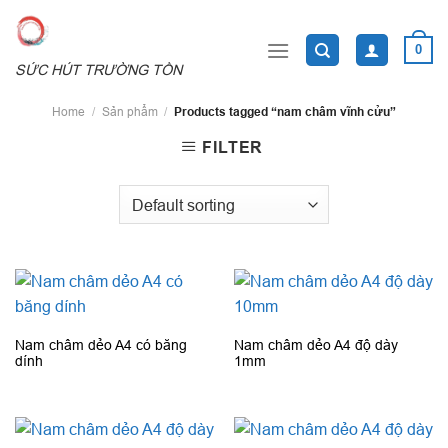
Skip
to
0
content
SỨC HÚT TRƯỜNG TỒN
Home
/
Sản phẩm
/
Products tagged “nam châm vĩnh cửu”
FILTER
Nam châm dẻo A4 có băng
Nam châm dẻo A4 độ dày
dính
1mm