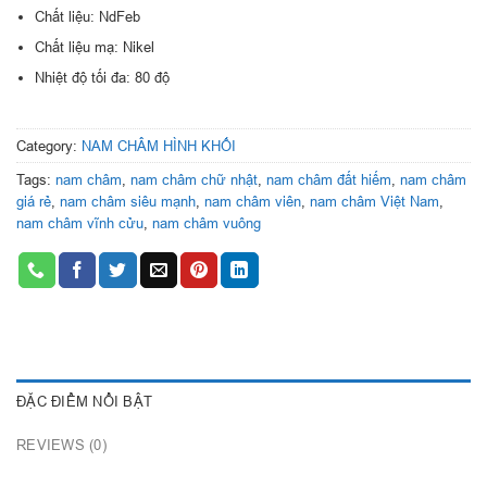
Chất liệu: NdFeb
Chất liệu mạ: Nikel
Nhiệt độ tối đa: 80 độ
Category:
NAM CHÂM HÌNH KHỐI
Tags:
nam châm
,
nam châm chữ nhật
,
nam châm đất hiếm
,
nam châm
giá rẻ
,
nam châm siêu mạnh
,
nam châm viên
,
nam châm Việt Nam
,
nam châm vĩnh cửu
,
nam châm vuông
ĐẶC ĐIỂM NỔI BẬT
REVIEWS (0)