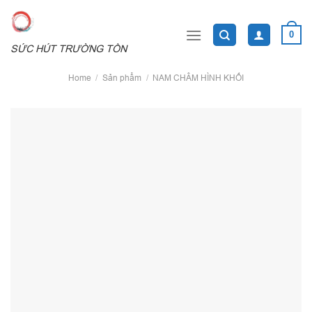
Skip
to
0
content
SỨC HÚT TRƯỜNG TỒN
Home
/
Sản phẩm
/
NAM CHÂM HÌNH KHỐI